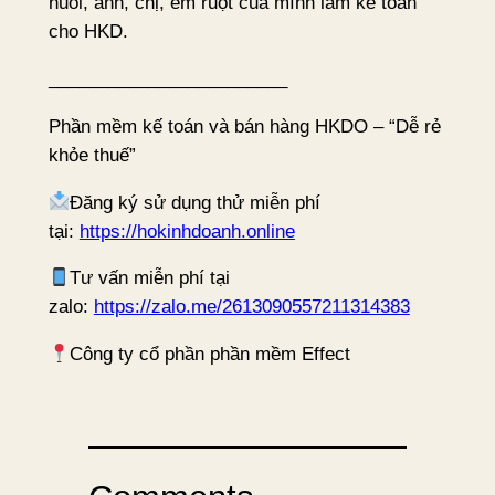
nuôi, anh, chị, em ruột của mình làm kế toán
cho HKD.
________________________
Phần mềm kế toán và bán hàng HKDO – “Dễ rẻ
khỏe thuế”
Đăng ký sử dụng thử miễn phí
tại:
https://hokinhdoanh.online
Tư vấn miễn phí tại
zalo:
https://zalo.me/2613090557211314383
Công ty cổ phần phần mềm Effect