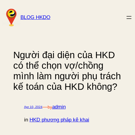
Skip
to
BLOG HKDO
content
Người đại diện của HKD
có thể chọn vợ/chồng
mình làm người phụ trách
kế toán của HKD không?
—
admin
by
Apr 10, 2024
in
HKD phương pháp kê khai