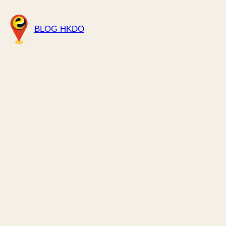
Skip
to
BLOG HKDO
content