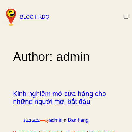
Skip
to
BLOG HKDO
content
Author:
admin
Kinh nghiệm mở cửa hàng cho
những người mới bắt đầu
—
admin
in
Bán hàng
by
Apr 3, 2024